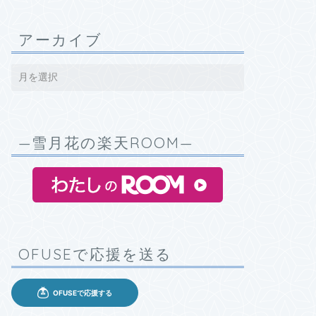
アーカイブ
—雪月花の楽天ROOM—
OFUSEで応援を送る