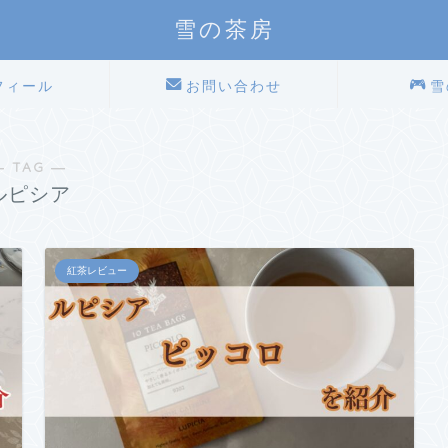
雪の茶房
フィール
お問い合わせ
雪
― TAG ―
ルピシア
紅茶レビュー