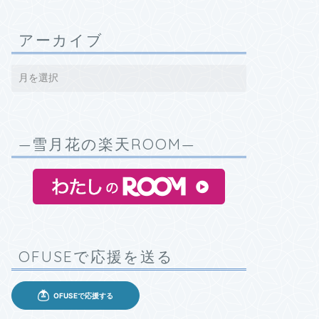
アーカイブ
—雪月花の楽天ROOM—
OFUSEで応援を送る