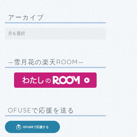
アーカイブ
—雪月花の楽天ROOM—
OFUSEで応援を送る