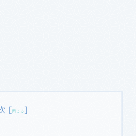
次
[
]
閉じる