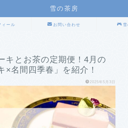
雪の茶房
フィール
お問い合わせ
雪
ーキとお茶の定期便！4月の
キ×名間四季春」を紹介！
2025年5月3日